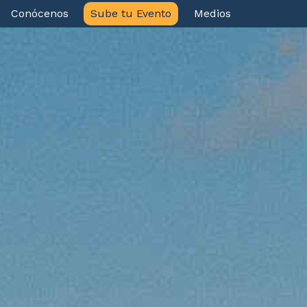
Conócenos
Sube tu Evento
Medios